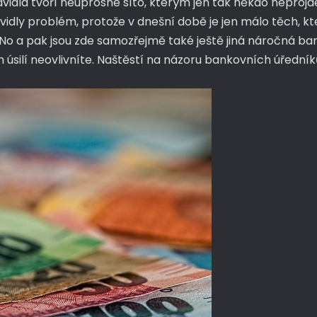
dla tvoří neúprosné síto, kterým jen tak někdo neprojde. 
vidly problém, protože v dnešní době je jen málo těch, kt
No a pak jsou zde samozřejmě také ještě jiná náročná banko
ím úsilí neovlivníte. Naštěstí na názoru bankovních úřední