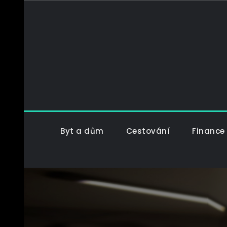
Skip
to
content
Byt a dům
Cestování
Finance