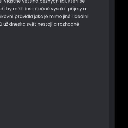
Vlastně většina běžných lidí, kteří se
eří by měli dostatečně vysoké příjmy a
vní pravidla jako je mimo jiné i ideální
ků už dneska svět nestojí a rozhodně