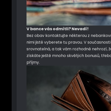
V bance vás odmítli? Nevadí!
Bez obav kontaktujte některou z nebankovníc
nimi jistě vyberete tu pravou. V současnos
srovnatelná, a tak vám rozhodně nehrozí, ž
získáte ještě mnoho skvělých bonusů, třeba
příjmy.