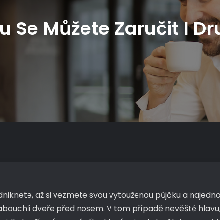
u Se Můžete Zaručit I 
odniknete, až si vezmete svou vytouženou půjčku a najed
zabouchli dveře před nosem. V tom případě nevěště hlavu,