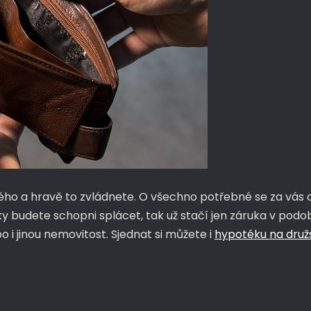
žitého a hravě to zvládnete. O všechno potřebné se za v
ky budete schopni splácet, tak už stačí jen záruka v pod
 i jinou nemovitost. Sjednat si můžete i
hypotéku na druž