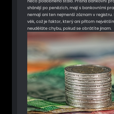
něco podobného stalo. Přísná bankovní pravi
shánějí po penězích, mají s bankovními pra
nemají ani ten nejmenší záznam v registru. 
věk, což je faktor, který ani přitom největš
neuděláte chybu, pokud se obrátíte jinam.