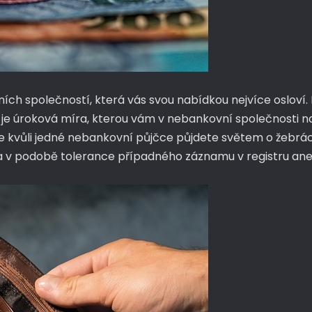
h společností, která vás svou nabídkou nejvíce osloví. Na
ti je úroková míra, kterou vám v nebankovní společnosti
e kvůli jedné nebankovní půjčce půjdete světem o žebráck
 v podobě tolerance případného záznamu v registru anebo 