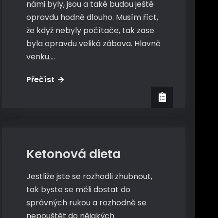
námi byly, jsou a také budou ještě
opravdu hodně dlouho. Musím říct,
že když nebyly počítače, tak zase
byla opravdu veliká zábava. Hlavně
venku.…
Hry
Přečíst
na
PC
PC
Ketonová dieta
Jestliže jste se rozhodli zhubnout,
tak byste se měli dostat do
správných rukou a rozhodně se
nepouštět do nějakých