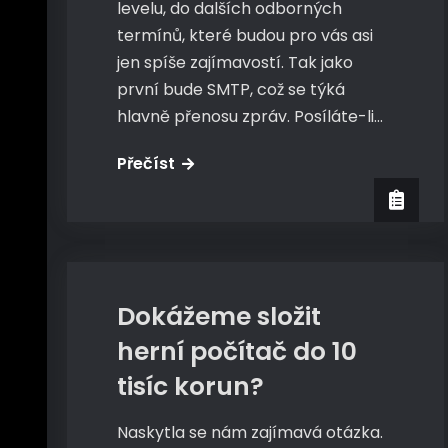
levelu, do dalších odborných
termínů, které budou pro vás asi
jen spíše zajímavostí. Tak jako
první bude SMTP, což se týká
hlavně přenosu zpráv. Posíláte-li…
Další
Přečíst
zkratky
PC
Dokážeme složit
herní počítač do 10
tisíc korun?
Naskytla se nám zajímavá otázka.