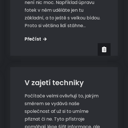
není nic moc. Například úpravu
fotek v něm uděláte jen tu
základní, a to ještě s velkou bídou.
Proto si většina lidí stáhne…
Software
Přečíst
pro
fotky
PC
V zajetí techniky
Počítače velmi ovlivňují to, jakým
směrem se vydává naše
společnost ať už si to umíme
přiznat či ne. Tyto přístroje
pomáhají lépe šířit informace, ale