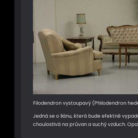
Filodendron vystoupavý (Philodendron he
Jedná se o liánu, která bude efektně vypada
choulostivá na průvan a suchý vzduch. Opatr