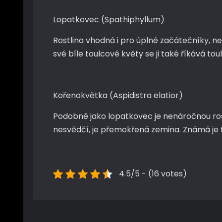
Lopatkovec (Spathiphyllum)
Rostlina vhodná i pro úplné začátečníky, ne
své bíle toulcové květy se ji také říkává tou
Kořenokvětka (Aspidistra elatior)
Podobně jako lopatkovec je nenáročnou rost
nesvědčí, je přemokřená zemina. Známá je t
4.5/5 - (16 votes)