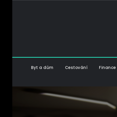
Skip
to
content
Byt a dům
Cestování
Finance