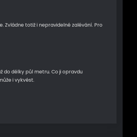
 Zvládne totiž i nepravidelné zalévání. Pro
 do délky půl metru. Co ji opravdu
může i vykvést.