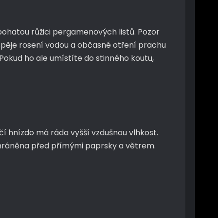
bohatou růžici pergamenových listů. Pozor
rospěje rosení vodou a občasné otření prachu
 Pokud ho ale umístíte do stinného koutu,
ačí hnízdo má ráda vyšší vzdušnou vlhkost.
e chráněna před přímými paprsky a větrem.