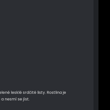
é lesklé srdčité listy. Rostlina je
a nesmí se jíst.