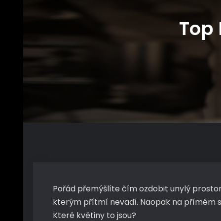
Top 
Pořád přemýšlíte čím ozdobit unylý prostor 
kterým přítmí nevadí. Naopak na přímém slu
Které květiny to jsou?