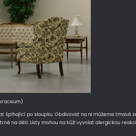
deraceum)
t šplhající po sloupku. Obdivovat na ni můžeme tmavě zelen
ně na děti. Listy mohou na kůži vyvolat alergickou reakci 