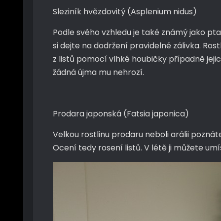
Sleziník hvězdovitý (Asplenium nidus)
Podle svého vzhledu je také známý jako pta
si dejte na dodržení pravidelné zálivka. Ro
z listů pomocí vlhké houbičky případně jeji
žádná újma mu nehrozí.
Prodara japonská (Fatsia japonica)
Velkou rostlinu prodaru neboli arálii pozná
Ocení tedy rosení listů. V létě ji můžete u