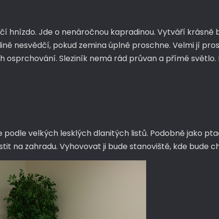
čí hnízdo. Jde o nenáročnou kapradinou. Vytváří krásně 
stlině nesvědčí, pokud zemina úplně proschne. Velmi jí p
ch osprchování. Sleziník nemá rád průvan a přímé světlo.
te podle velkých lesklých dlanitých listů. Podobně jako pt
místit na zahradu. Vyhovovat ji bude stanoviště, kde bud