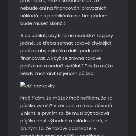
prostředků, může se lehce stát, že
nebude ani na financování provozních
nákladů a s podnikáním se tím pádem
bude muset skončit.
A co udělat, aby k tomu nedošlo? Logicky
jediné. Je třeba sehnat takové chybějící
peníze, aby bylo čím další podnikání
financovat. A když se zrovna takové
peníze ne a nedaří vydělat? Pak to může
někdy zachránit už jenom půjčka.
Proč říkám, že může? Proč neříkám, že to
půjčka vyřeší? V zásadě ze dvou důvodů.
Z nichž je prvním to, že musí být taková
půjčka dost výhodná a zvládnutelná, a
druhým to, že takový podnikatel v
nesnázích musí na půjčku dosáhnout,