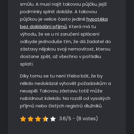
smůlu. A musí najít takovou půjčku, jejíž
podmínky splnit dokáže. A takovou
půjčkou je velice často jedině
hypotéka
bez dokládání příjmů
. Která má tu
výhodu, že se u ní zaručení splácení
odbyde jednoduše tím, že dá žadatel do
zástavy nějakou svoji nemovitost, kterou
dostane zpět, až všechno v pořádku
splatí.
Díky tomu se tu není třeba bát, že by
někdo nedokázal vyhovět požadavkům a
neuspěl. Takovou zástavu totiž může
nabídnout kdekdo. Na rozdíl od vysokých
příjmů nebo čistých registrů dlužníků.
3.6/5 - (8 votes)