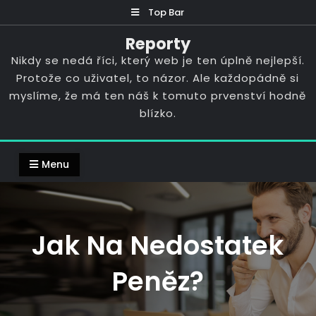
Skip
Top Bar
to
Reporty
content
Nikdy se nedá říci, který web je ten úplně nejlepší.
Protože co uživatel, to názor. Ale každopádně si
myslíme, že má ten náš k tomuto prvenství hodně
blízko.
Menu
Jak Na Nedostatek
Peněz?