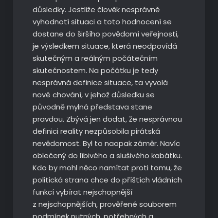
důsledky. Jestliže člověk nesprávně
vyhodnotí situaci a toto hodnocení se
dostane do širšího povědomí veřejnosti,
je výsledkem situace, která neodpovídá
skutečným a reálným počátečním
skutečnostem. Na počátku je tedy
nesprávná definice situace, ta vyvolá
nové chování, v jehož důsledku se
původně mylná představa stane
pravdou. Zbývá jen dodat, že nesprávnou
definici reality nezpůsobila pirátská
nevědomost. Byl to naopak záměr. Navíc
oblečený do líbivého a slušivého kabátku.
Kdo by mohl něco namítat proti tomu, že
politická strana chce do příštích vládních
funkcí vybírat nejschopnější
z nejschopnějších, prověřené souborem
podmínek nutných, potřebných a