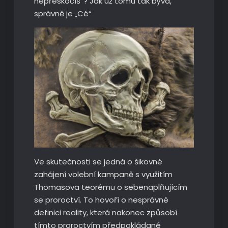
nepřeskočíš“? Jak už tomu tak bývá,
správně je „Cé“
Ve skutečnosti se jedná o šikovné
zahájení volební kampaně s využitím
Thomasova teorému o sebenaplňujícím
se proroctví. To hovoří o nesprávné
definici reality, která nakonec způsobí
tímto proroctvím předpokládané