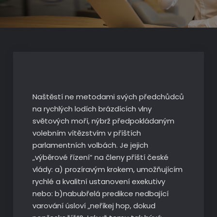
Naštěstí ne metodami svých předchůdců
na rychlých lodích brázdících vlny
světových moří, nýbrž předpokládaným
volebním vítězstvím v příštích
parlamentních volbách. Je jejich
„výběrové řízení“ na členy příští české
vlády: a) prozíravým krokem, umožňujícím
rychlé a kvalitní ustanovení exekutivy
nebo: b)nabubřelá predikce nedbající
varování úsloví „neříkej hop, dokud