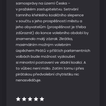
samosprávy na území Česka –
v pražském zastupitelstvu. Setrvání
tamního křehkého koaličního slepence
v součtu s jeho prospěšností městu a
jeho obyvatelům (prospěšnost je třeba
zdůraznit) do konce volebního období by
znamenalo malý zázrak. Zkrátka,
maximálním možným volebním
úspěchem Pirátů v příštích parlamentních
volbách bude možnost vyzkoušet
si minoritní postavení ve vládní koalici. A
to vůbec není málo. Zatím tomu i přes
pirátskou předvolební chytristiku nic
nenasvědčuje.