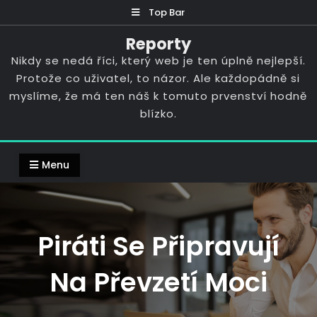
Skip
Top Bar
to
Reporty
content
Nikdy se nedá říci, který web je ten úplně nejlepší.
Protože co uživatel, to názor. Ale každopádně si
myslíme, že má ten náš k tomuto prvenství hodně
blízko.
Menu
Piráti Se Připravují
Na Převzetí Moci