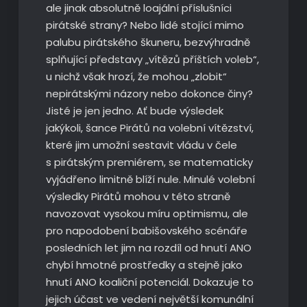
ale jinak absolutně loajální příslušníci
pirátské strany? Nebo lidé stojící mimo
palubu pirátského škuneru, bezvýhradně
splňující představy „vítězů příštích voleb“,
u nichž však hrozí, že mohou „zlobit“
nepirátskými názory nebo dokonce činy?
Jisté je jen jedno. Ať bude výsledek
jakýkoli, šance Pirátů na volební vítězství,
které jim umožní sestavit vládu v čele
s pirátským premiérem, se matematicky
vyjádřeno limitně blíží nule. Minulé volební
výsledky Pirátů mohou v této straně
navozovat vysokou míru optimismu, ale
pro napodobení babišovského scénáře
posledních let jim na rozdíl od hnutí ANO
chybí hmotné prostředky a stejně jako
hnutí ANO koaliční potenciál. Dokazuje to
jejich účast ve vedení největší komunální